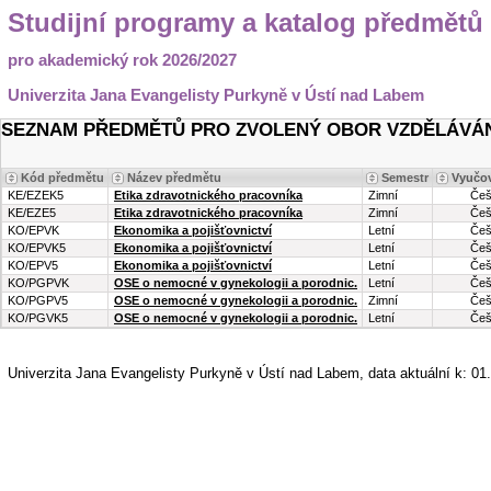
Studijní programy a katalog předmětů
pro akademický rok 2026/2027
Univerzita Jana Evangelisty Purkyně v Ústí nad Labem
SEZNAM PŘEDMĚTŮ PRO ZVOLENÝ OBOR VZDĚLÁVÁN
Kód předmětu
Název předmětu
Semestr
Vyučov
KE/EZEK5
Etika zdravotnického pracovníka
Zimní
Češ
KE/EZE5
Etika zdravotnického pracovníka
Zimní
Češ
KO/EPVK
Ekonomika a pojišťovnictví
Letní
Češ
KO/EPVK5
Ekonomika a pojišťovnictví
Letní
Češ
KO/EPV5
Ekonomika a pojišťovnictví
Letní
Češ
KO/PGPVK
OSE o nemocné v gynekologii a porodnic.
Letní
Češ
KO/PGPV5
OSE o nemocné v gynekologii a porodnic.
Zimní
Češ
KO/PGVK5
OSE o nemocné v gynekologii a porodnic.
Letní
Češ
Univerzita Jana Evangelisty Purkyně v Ústí nad Labem, data aktuální k: 0