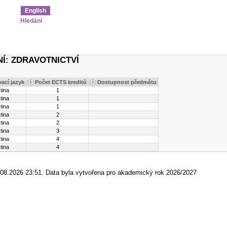
English
Hledání
Í: ZDRAVOTNICTVÍ
ací jazyk
Počet ECTS kreditů
Dostupnost předmětu
tina
1
tina
1
tina
1
tina
2
tina
2
tina
3
tina
4
tina
4
1.08.2026 23:51. Data byla vytvořena pro akademický rok 2026/2027