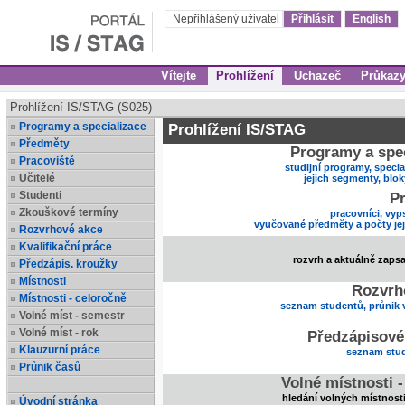
Nepřihlášený uživatel
Přihlásit
English
Vítejte
Prohlížení
Uchazeč
Průkaz
Prohlížení IS/STAG (S025)
Programy a specializace
Prohlížení IS/STAG
Předměty
Programy a spec
Pracoviště
studijní programy, specia
Učitelé
jejich segmenty, blo
Studenti
Pr
Zkouškové termíny
pracovníci, vyp
vyučované předměty a počty je
Rozvrhové akce
Kvalifikační práce
rozvrh a aktuálně zaps
Předzápis. kroužky
Místnosti
Rozvrh
Místnosti - celoročně
seznam studentů, průnik 
Volné míst - semestr
Volné míst - rok
Předzápisové
Klauzurní práce
seznam stud
Průnik časů
Volné místnosti 
hledání volných místnost
Úvodní stránka