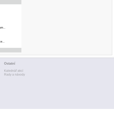
um...
e...
Ostatní
Kalednář akcí
Rady a návody