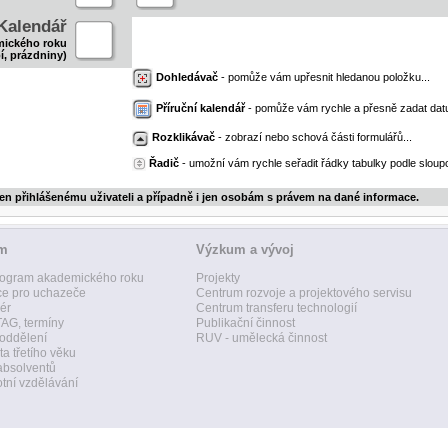
Kalendář
mického roku
í, prázdniny)
Dohledávač
- pomůže vám upřesnit hledanou položku...
Příruční kalendář
- pomůže vám rychle a přesně zadat dat
Rozklikávač
- zobrazí nebo schová části formulářů...
Řadič
- umožní vám rychle seřadit řádky tabulky podle sloupc
jen přihlášenému uživateli a případně i jen osobám s právem na dané informace.
um
Výzkum a vývoj
ogram akademického roku
Projekty
ce pro uchazeče
Centrum rozvoje a projektového servisu
ér
Centrum transferu technologií
AG, termíny
Publikační činnost
 oddělení
RUV - umělecká činnost
ta třetího věku
absolventů
tní vzdělávání