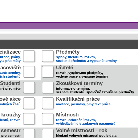
y
ializace
Předměty
lizace, plány,
sylaby, literatura, rozvrh,
ky a předměty
studenti předmětu a vypsané termíny
acoviště
Učitelé
sané termíny,
rozvrh, vyučované předměty,
jich studentů
vedené práce a vypsané termíny
Studenti
Zkouškové termíny
ané předměty
informace o termínu,
seznam studentů, společně zkoušené předměty
ové akce
Kvalifikační práce
volných časů
anotace, posudky, plný text práce
 kroužky
Místnosti
entů, rozvrh
rozvrh, celoroční rozvrh,
vyhledávání dle zadaných parametrů
- semestr
Volné místnosti - rok
i pro semestr
hledání volných místností podle data