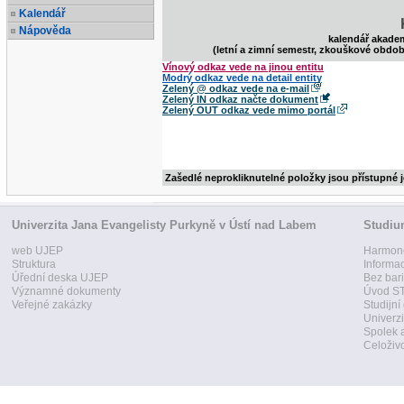
Kalendář
Nápověda
kalendář akade
(letní a zimní semestr, zkouškové obdob
Vínový odkaz vede na jinou entitu
Modrý odkaz vede na detail entity
Zelený @ odkaz vede na e-mail
Zelený IN odkaz načte dokument
Zelený OUT odkaz vede mimo portál
Zašedlé neprokliknutelné položky jsou přístupné 
Univerzita Jana Evangelisty Purkyně v Ústí nad Labem
Studi
web UJEP
Harmon
Struktura
Informa
Úřední deska UJEP
Bez bari
Významné dokumenty
Úvod ST
Veřejné zakázky
Studijní
Univerzi
Spolek 
Celoživo