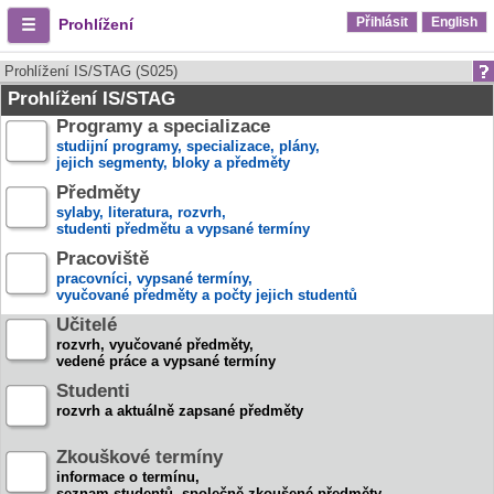
Přihlásit
English
Prohlížení
Prohlížení IS/STAG (S025)
Prohlížení IS/STAG
Programy a specializace
studijní programy, specializace, plány,
jejich segmenty, bloky a předměty
Předměty
sylaby, literatura, rozvrh,
studenti předmětu a vypsané termíny
Pracoviště
pracovníci, vypsané termíny,
vyučované předměty a počty jejich studentů
Učitelé
rozvrh, vyučované předměty,
vedené práce a vypsané termíny
Studenti
rozvrh a aktuálně zapsané předměty
Zkouškové termíny
informace o termínu,
seznam studentů, společně zkoušené předměty