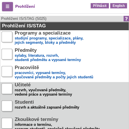
Přihlásit
English
Prohlížení
Prohlížení IS/STAG (S025)
Prohlížení IS/STAG
Programy a specializace
studijní programy, specializace, plány,
jejich segmenty, bloky a předměty
Předměty
sylaby, literatura, rozvrh,
studenti předmětu a vypsané termíny
Pracoviště
pracovníci, vypsané termíny,
vyučované předměty a počty jejich studentů
Učitelé
rozvrh, vyučované předměty,
vedené práce a vypsané termíny
Studenti
rozvrh a aktuálně zapsané předměty
Zkouškové termíny
informace o termínu,
seznam studentů, společně zkoušené předměty