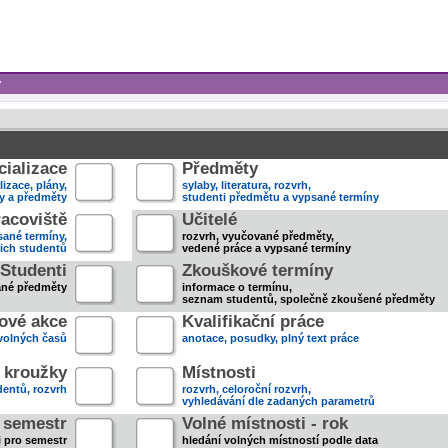
y
ializace
Předměty
lizace, plány,
sylaby, literatura, rozvrh,
ky a předměty
studenti předmětu a vypsané termíny
acoviště
Učitelé
sané termíny,
rozvrh, vyučované předměty,
jich studentů
vedené práce a vypsané termíny
Studenti
Zkouškové termíny
ané předměty
informace o termínu,
seznam studentů, společně zkoušené předměty
ové akce
Kvalifikační práce
volných časů
anotace, posudky, plný text práce
 kroužky
Místnosti
entů, rozvrh
rozvrh, celoroční rozvrh,
vyhledávání dle zadaných parametrů
- semestr
Volné místnosti - rok
i pro semestr
hledání volných místností podle data