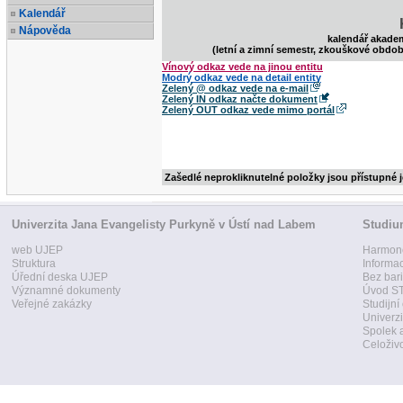
Kalendář
Nápověda
kalendář akade
(letní a zimní semestr, zkouškové obdob
Vínový odkaz vede na jinou entitu
Modrý odkaz vede na detail entity
Zelený @ odkaz vede na e-mail
Zelený IN odkaz načte dokument
Zelený OUT odkaz vede mimo portál
Zašedlé neprokliknutelné položky jsou přístupné 
Univerzita Jana Evangelisty Purkyně v Ústí nad Labem
Studi
web UJEP
Harmon
Struktura
Informa
Úřední deska UJEP
Bez bari
Významné dokumenty
Úvod ST
Veřejné zakázky
Studijní
Univerzi
Spolek 
Celoživo