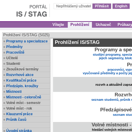
Nepřihlášený uživatel
Přihlásit
English
Vítejte
Prohlížení
Uchazeč
Průkaz
Prohlížení IS/STAG (S025)
Programy a specializace
Prohlížení IS/STAG
Předměty
Programy a spec
Pracoviště
studijní programy, specia
Učitelé
jejich segmenty, blo
Studenti
Pr
Zkouškové termíny
pracovníci, vyp
vyučované předměty a počty je
Rozvrhové akce
Kvalifikační práce
rozvrh a aktuálně zaps
Předzápis. kroužky
Místnosti
Rozvrh
Místnosti - celoročně
seznam studentů, průnik 
Volné míst - semestr
Volné míst - rok
Předzápisové
Klauzurní práce
seznam stud
Průnik časů
Volné místnosti 
hledání volných místnost
Úvodní stránka