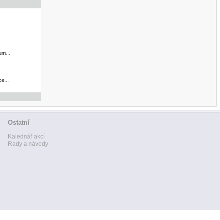
um...
e...
Ostatní
Kalednář akcí
Rady a návody