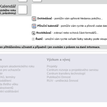
Kalendář
mického roku
í, prázdniny)
Dohledávač
- pomůže vám upřesnit hledanou položku...
Příruční kalendář
- pomůže vám rychle a přesně zadat dat
Rozklikávač
- zobrazí nebo schová části formulářů...
Řadič
- umožní vám rychle seřadit řádky tabulky podle sloupc
jen přihlášenému uživateli a případně i jen osobám s právem na dané informace.
um
Výzkum a vývoj
ogram akademického roku
Projekty
ce pro uchazeče
Centrum rozvoje a projektového servisu
ér
Centrum transferu technologií
AG, termíny
Publikační činnost
 oddělení
RUV - umělecká činnost
ta třetího věku
absolventů
tní vzdělávání