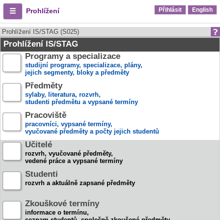
Přihlásit
English
Prohlížení
Prohlížení IS/STAG (S025)
Prohlížení IS/STAG
Programy a specializace
studijní programy, specializace, plány,
jejich segmenty, bloky a předměty
Předměty
sylaby, literatura, rozvrh,
studenti předmětu a vypsané termíny
Pracoviště
pracovníci, vypsané termíny,
vyučované předměty a počty jejich studentů
Učitelé
rozvrh, vyučované předměty,
vedené práce a vypsané termíny
Studenti
rozvrh a aktuálně zapsané předměty
Zkouškové termíny
informace o termínu,
seznam studentů, společně zkoušené předměty