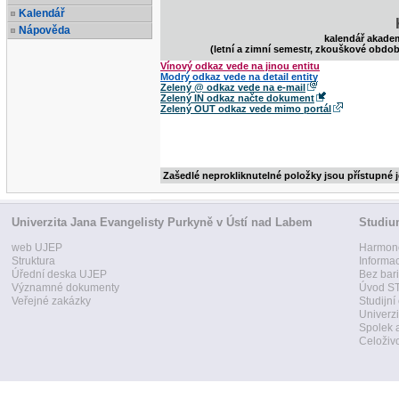
Kalendář
Nápověda
kalendář akade
(letní a zimní semestr, zkouškové obdob
Vínový odkaz vede na jinou entitu
Modrý odkaz vede na detail entity
Zelený @ odkaz vede na e-mail
Zelený IN odkaz načte dokument
Zelený OUT odkaz vede mimo portál
Zašedlé neprokliknutelné položky jsou přístupné 
Univerzita Jana Evangelisty Purkyně v Ústí nad Labem
Studi
web UJEP
Harmon
Struktura
Informa
Úřední deska UJEP
Bez bari
Významné dokumenty
Úvod ST
Veřejné zakázky
Studijní
Univerzi
Spolek 
Celoživo