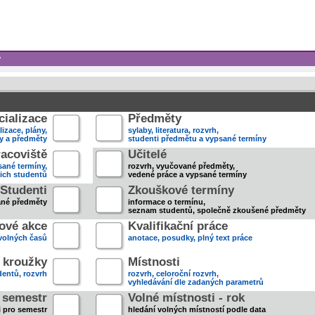
y
ializace
Předměty
lizace, plány,
sylaby, literatura, rozvrh,
ky a předměty
studenti předmětu a vypsané termíny
acoviště
Učitelé
sané termíny,
rozvrh, vyučované předměty,
jich studentů
vedené práce a vypsané termíny
Studenti
Zkouškové termíny
ané předměty
informace o termínu,
seznam studentů, společně zkoušené předměty
ové akce
Kvalifikační práce
volných časů
anotace, posudky, plný text práce
 kroužky
Místnosti
entů, rozvrh
rozvrh, celoroční rozvrh,
vyhledávání dle zadaných parametrů
- semestr
Volné místnosti - rok
i pro semestr
hledání volných místností podle data