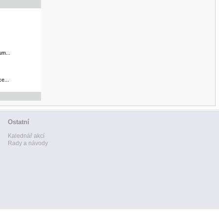
um...
e...
Ostatní
Kalednář akcí
Rady a návody