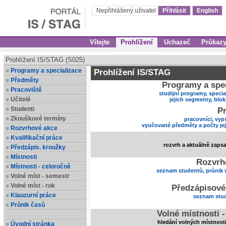
Nepřihlášený uživatel
Přihlásit
English
Vítejte
Prohlížení
Uchazeč
Průkaz
Prohlížení IS/STAG (S025)
Programy a specializace
Prohlížení IS/STAG
Předměty
Programy a spec
Pracoviště
studijní programy, specia
Učitelé
jejich segmenty, blo
Studenti
Pr
Zkouškové termíny
pracovníci, vyp
vyučované předměty a počty je
Rozvrhové akce
Kvalifikační práce
rozvrh a aktuálně zaps
Předzápis. kroužky
Místnosti
Rozvrh
Místnosti - celoročně
seznam studentů, průnik 
Volné míst - semestr
Volné míst - rok
Předzápisové
Klauzurní práce
seznam stud
Průnik časů
Volné místnosti 
hledání volných místnost
Úvodní stránka