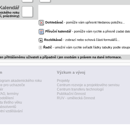
Kalendář
mického roku
í, prázdniny)
Dohledávač
- pomůže vám upřesnit hledanou položku...
Příruční kalendář
- pomůže vám rychle a přesně zadat dat
Rozklikávač
- zobrazí nebo schová části formulářů...
Řadič
- umožní vám rychle seřadit řádky tabulky podle sloupc
jen přihlášenému uživateli a případně i jen osobám s právem na dané informace.
um
Výzkum a vývoj
ogram akademického roku
Projekty
ce pro uchazeče
Centrum rozvoje a projektového servisu
ér
Centrum transferu technologií
AG, termíny
Publikační činnost
 oddělení
RUV - umělecká činnost
ta třetího věku
absolventů
tní vzdělávání