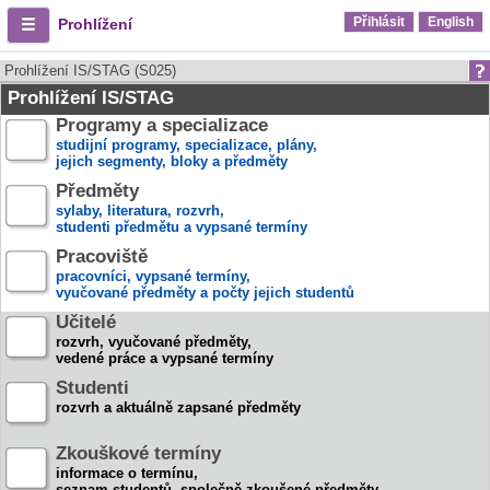
Přihlásit
English
Prohlížení
Prohlížení IS/STAG (S025)
Prohlížení IS/STAG
Programy a specializace
studijní programy, specializace, plány,
jejich segmenty, bloky a předměty
Předměty
sylaby, literatura, rozvrh,
studenti předmětu a vypsané termíny
Pracoviště
pracovníci, vypsané termíny,
vyučované předměty a počty jejich studentů
Učitelé
rozvrh, vyučované předměty,
vedené práce a vypsané termíny
Studenti
rozvrh a aktuálně zapsané předměty
Zkouškové termíny
informace o termínu,
seznam studentů, společně zkoušené předměty