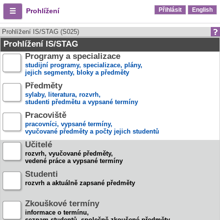
Přihlásit
English
Prohlížení
Prohlížení IS/STAG (S025)
Prohlížení IS/STAG
Programy a specializace
studijní programy, specializace, plány,
jejich segmenty, bloky a předměty
Předměty
sylaby, literatura, rozvrh,
studenti předmětu a vypsané termíny
Pracoviště
pracovníci, vypsané termíny,
vyučované předměty a počty jejich studentů
Učitelé
rozvrh, vyučované předměty,
vedené práce a vypsané termíny
Studenti
rozvrh a aktuálně zapsané předměty
Zkouškové termíny
informace o termínu,
seznam studentů, společně zkoušené předměty