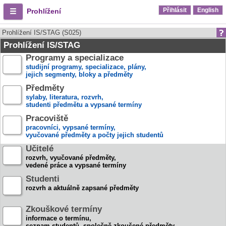
Přihlásit
English
Prohlížení
Prohlížení IS/STAG (S025)
Prohlížení IS/STAG
Programy a specializace
studijní programy, specializace, plány,
jejich segmenty, bloky a předměty
Předměty
sylaby, literatura, rozvrh,
studenti předmětu a vypsané termíny
Pracoviště
pracovníci, vypsané termíny,
vyučované předměty a počty jejich studentů
Učitelé
rozvrh, vyučované předměty,
vedené práce a vypsané termíny
Studenti
rozvrh a aktuálně zapsané předměty
Zkouškové termíny
informace o termínu,
seznam studentů, společně zkoušené předměty