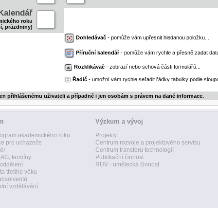
Kalendář
mického roku
í, prázdniny)
Dohledávač
- pomůže vám upřesnit hledanou položku...
Příruční kalendář
- pomůže vám rychle a přesně zadat dat
Rozklikávač
- zobrazí nebo schová části formulářů...
Řadič
- umožní vám rychle seřadit řádky tabulky podle sloupc
jen přihlášenému uživateli a případně i jen osobám s právem na dané informace.
um
Výzkum a vývoj
ogram akademického roku
Projekty
ce pro uchazeče
Centrum rozvoje a projektového servisu
ér
Centrum transferu technologií
AG, termíny
Publikační činnost
 oddělení
RUV - umělecká činnost
ta třetího věku
absolventů
tní vzdělávání