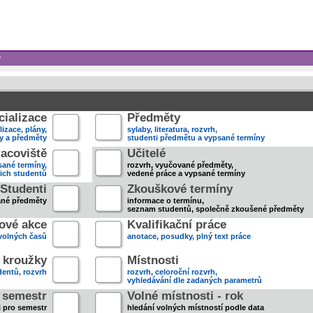
y
ializace
Předměty
lizace, plány,
sylaby, literatura, rozvrh,
ky a předměty
studenti předmětu a vypsané termíny
acoviště
Učitelé
sané termíny,
rozvrh, vyučované předměty,
jich studentů
vedené práce a vypsané termíny
Studenti
Zkouškové termíny
ané předměty
informace o termínu,
seznam studentů, společně zkoušené předměty
ové akce
Kvalifikační práce
volných časů
anotace, posudky, plný text práce
 kroužky
Místnosti
entů, rozvrh
rozvrh, celoroční rozvrh,
vyhledávání dle zadaných parametrů
- semestr
Volné místnosti - rok
i pro semestr
hledání volných místností podle data