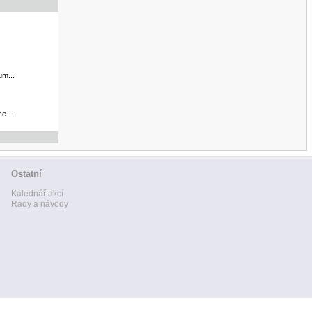
um...
e...
Ostatní
Kalednář akcí
Rady a návody