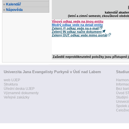
Kalendář
Nápověda
kalendář akade
(letní a zimní semestr, zkouškové obdob
Vínový odkaz vede na jinou entitu
Modrý odkaz vede na detail entity
Zelený @ odkaz vede na e-mail
Zelený IN odkaz načte dokument
Zelený OUT odkaz vede mimo portál
Zašedlé neprokliknutelné položky jsou přístupné 
Univerzita Jana Evangelisty Purkyně v Ústí nad Labem
Studi
web UJEP
Harmon
Struktura
Informa
Úřední deska UJEP
Bez bari
Významné dokumenty
Úvod ST
Veřejné zakázky
Studijní
Univerzi
Spolek 
Celoživo