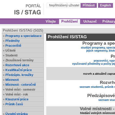
Nepřihlášený uživatel
Přihlásit
English
Vítejte
Prohlížení
Uchazeč
Průkaz
Prohlížení IS/STAG (S025)
Programy a specializace
Prohlížení IS/STAG
Předměty
Programy a spec
Pracoviště
studijní programy, specia
Učitelé
jejich segmenty, blo
Studenti
Pr
Zkouškové termíny
pracovníci, vyp
vyučované předměty a počty je
Rozvrhové akce
Kvalifikační práce
rozvrh a aktuálně zaps
Předzápis. kroužky
Místnosti
Rozvrh
Místnosti - celoročně
seznam studentů, průnik 
Volné míst - semestr
Volné míst - rok
Předzápisové
Klauzurní práce
seznam stud
Průnik časů
Volné místnosti 
hledání volných místnost
Úvodní stránka