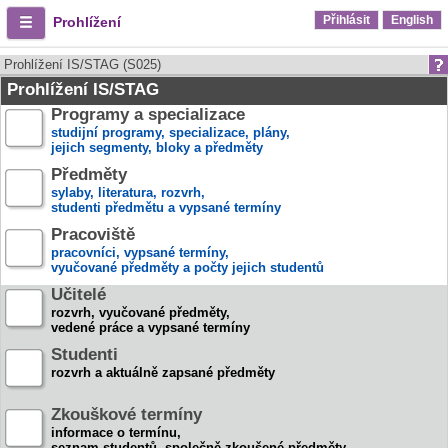
Přihlásit
English
Prohlížení
Prohlížení IS/STAG (S025)
Prohlížení IS/STAG
Programy a specializace
studijní programy, specializace, plány,
jejich segmenty, bloky a předměty
Předměty
sylaby, literatura, rozvrh,
studenti předmětu a vypsané termíny
Pracoviště
pracovníci, vypsané termíny,
vyučované předměty a počty jejich studentů
Učitelé
rozvrh, vyučované předměty,
vedené práce a vypsané termíny
Studenti
rozvrh a aktuálně zapsané předměty
Zkouškové termíny
informace o termínu,
seznam studentů, společně zkoušené předměty