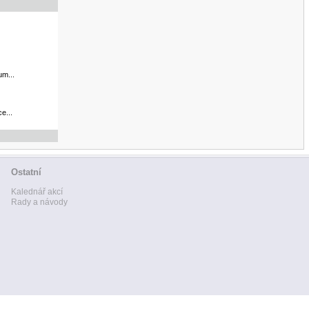
um...
e...
Ostatní
Kalednář akcí
Rady a návody