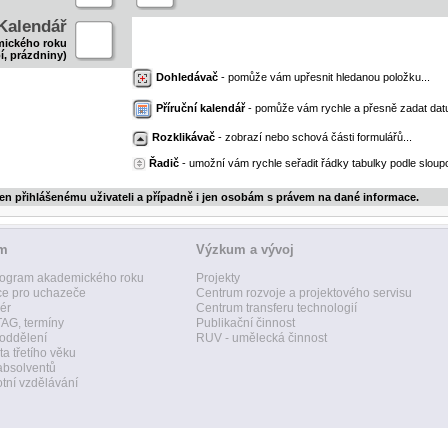
Kalendář
mického roku
í, prázdniny)
Dohledávač
- pomůže vám upřesnit hledanou položku...
Příruční kalendář
- pomůže vám rychle a přesně zadat dat
Rozklikávač
- zobrazí nebo schová části formulářů...
Řadič
- umožní vám rychle seřadit řádky tabulky podle sloupc
jen přihlášenému uživateli a případně i jen osobám s právem na dané informace.
um
Výzkum a vývoj
ogram akademického roku
Projekty
ce pro uchazeče
Centrum rozvoje a projektového servisu
ér
Centrum transferu technologií
AG, termíny
Publikační činnost
 oddělení
RUV - umělecká činnost
ta třetího věku
absolventů
tní vzdělávání