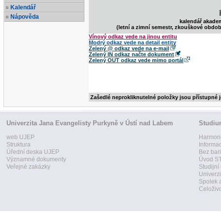
Kalendář
Nápověda
kalendář akade
(letní a zimní semestr, zkouškové obdob
Vínový odkaz vede na jinou entitu
Modrý odkaz vede na detail entity
Zelený @ odkaz vede na e-mail
Zelený IN odkaz načte dokument
Zelený OUT odkaz vede mimo portál
Zašedlé neprokliknutelné položky jsou přístupné 
Univerzita Jana Evangelisty Purkyně v Ústí nad Labem
Studi
web UJEP
Harmon
Struktura
Informa
Úřední deska UJEP
Bez bari
Významné dokumenty
Úvod ST
Veřejné zakázky
Studijní
Univerzi
Spolek 
Celoživo