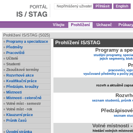
Nepřihlášený uživatel
Přihlásit
English
Vítejte
Prohlížení
Uchazeč
Průkaz
Prohlížení IS/STAG (S025)
Programy a specializace
Prohlížení IS/STAG
Předměty
Programy a spec
Pracoviště
studijní programy, specia
Učitelé
jejich segmenty, blo
Studenti
Pr
Zkouškové termíny
pracovníci, vyp
vyučované předměty a počty je
Rozvrhové akce
Kvalifikační práce
rozvrh a aktuálně zaps
Předzápis. kroužky
Místnosti
Rozvrh
Místnosti - celoročně
seznam studentů, průnik 
Volné míst - semestr
Volné míst - rok
Předzápisové
Klauzurní práce
seznam stud
Průnik časů
Volné místnosti 
hledání volných místnost
Úvodní stránka