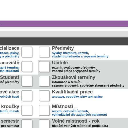
y
ializace
Předměty
lizace, plány,
sylaby, literatura, rozvrh,
ky a předměty
studenti předmětu a vypsané termíny
acoviště
Učitelé
sané termíny,
rozvrh, vyučované předměty,
jich studentů
vedené práce a vypsané termíny
Studenti
Zkouškové termíny
ané předměty
informace o termínu,
seznam studentů, společně zkoušené předměty
ové akce
Kvalifikační práce
volných časů
anotace, posudky, plný text práce
 kroužky
Místnosti
entů, rozvrh
rozvrh, celoroční rozvrh,
vyhledávání dle zadaných parametrů
- semestr
Volné místnosti - rok
i pro semestr
hledání volných místností podle data