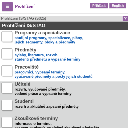
Přihlásit
English
Prohlížení
Prohlížení IS/STAG (S025)
Prohlížení IS/STAG
Programy a specializace
studijní programy, specializace, plány,
jejich segmenty, bloky a předměty
Předměty
sylaby, literatura, rozvrh,
studenti předmětu a vypsané termíny
Pracoviště
pracovníci, vypsané termíny,
vyučované předměty a počty jejich studentů
Učitelé
rozvrh, vyučované předměty,
vedené práce a vypsané termíny
Studenti
rozvrh a aktuálně zapsané předměty
Zkouškové termíny
informace o termínu,
seznam studentů, společně zkoušené předměty