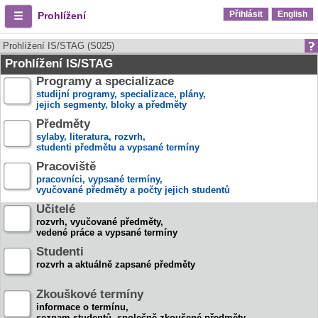
Přihlásit
English
Prohlížení
Prohlížení IS/STAG (S025)
Prohlížení IS/STAG
Programy a specializace
studijní programy, specializace, plány,
jejich segmenty, bloky a předměty
Předměty
sylaby, literatura, rozvrh,
studenti předmětu a vypsané termíny
Pracoviště
pracovníci, vypsané termíny,
vyučované předměty a počty jejich studentů
Učitelé
rozvrh, vyučované předměty,
vedené práce a vypsané termíny
Studenti
rozvrh a aktuálně zapsané předměty
Zkouškové termíny
informace o termínu,
seznam studentů, společně zkoušené předměty